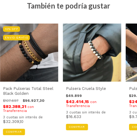
También te podría gustar
10
%
OFF
ENVÍO GRATIS
Pack Pulseras Total Steel
Pulsera Cruela Style
Pul
Black Golden
$49.899
$29
$107.697
$96.927,30
$42.414,15
$24
con
$82.388,21
Transferencia
Tran
con
Transferencia
3
cuotas sin interés de
3
cu
$16.633
$9.
3
cuotas sin interés de
$32.309,10
CO
COMPRAR