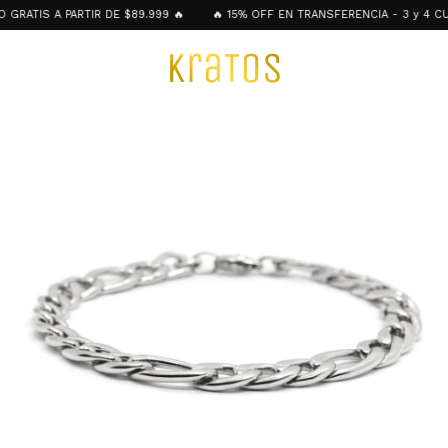
RATIS A PARTIR DE $89.999 🔥
🔥 15% OFF EN TRANSFERENCIA - 3 y 4 CUO