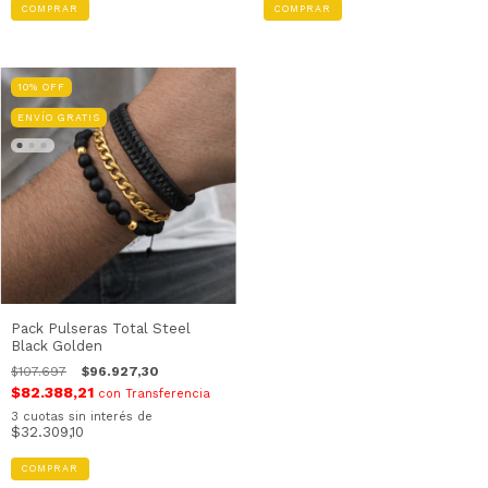
COMPRAR
10
%
OFF
ENVÍO GRATIS
Pack Pulseras Total Steel
Black Golden
$107.697
$96.927,30
$82.388,21
con
Transferencia
3
cuotas sin interés de
$32.309,10
COMPRAR