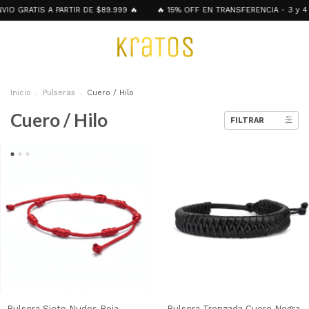
 GRATIS A PARTIR DE $89.999 🔥
🔥 15% OFF EN TRANSFERENCIA - 3 y 4 CU
Inicio
.
Pulseras
.
Cuero / Hilo
Cuero / Hilo
FILTRAR
Pulsera Siete Nudos Roja
Pulsera Trenzada Cuero Negra