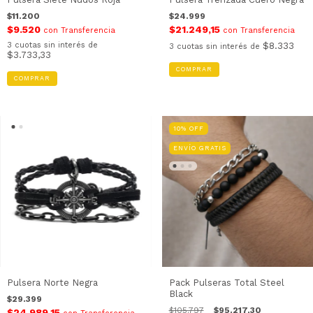
$11.200
$24.999
$9.520
$21.249,15
con
Transferencia
con
Transferencia
3
cuotas sin interés de
$8.333
3
cuotas sin interés de
$3.733,33
COMPRAR
10
%
OFF
ENVÍO GRATIS
Pulsera Norte Negra
Pack Pulseras Total Steel
Black
$29.399
$105.797
$95.217,30
$24.989,15