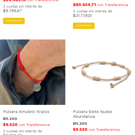
con
Transferencia
$80.934,71
con
Transferencia
3
cuotas sin interés de
$9.799,67
3
cuotas sin interés de
$31.739,10
COMPRAR
COMPRAR
Pulsera Amuleto Kratos
Pulsera Siete Nudos
Abundancia
$11.200
$11.200
$9.520
con
Transferencia
$9.520
con
Transferencia
3
cuotas sin interés de