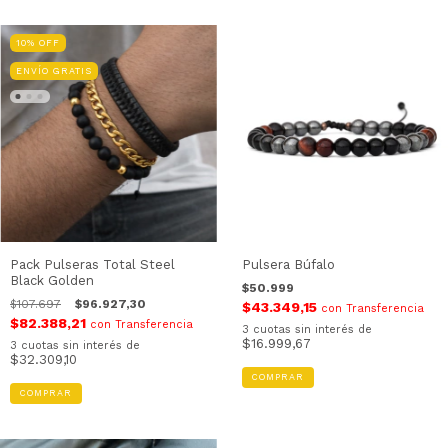
10
%
OFF
ENVÍO GRATIS
Pack Pulseras Total Steel
Pulsera Búfalo
Black Golden
$50.999
$107.697
$96.927,30
$43.349,15
con
Transferencia
$82.388,21
con
Transferencia
3
cuotas sin interés de
$16.999,67
3
cuotas sin interés de
$32.309,10
COMPRAR