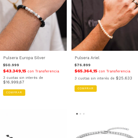
Pulsera Europa Silver
Pulsera Ariel
$50.999
$76.899
$43.349,15
$65.364,15
con
Transferencia
con
Transferencia
3
cuotas sin interés de
$25.633
3
cuotas sin interés de
$16.999,67
COMPRAR