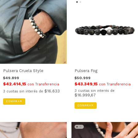
Pulsera Cruela Style
Pulsera Fog
$49.899
$50.999
$42.414,15
$43.349,15
con
Transferencia
con
Transferencia
$16.633
3
cuotas sin interés de
3
cuotas sin interés de
$16.999,67