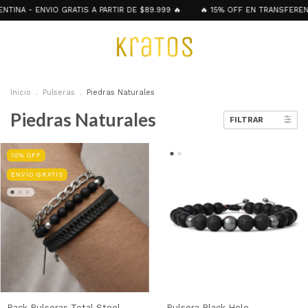
 ENVIO GRATIS A PARTIR DE $89.999 🔥
🔥 15% OFF EN TRANSFERENCIA - 3
Inicio
.
Pulseras
.
Piedras Naturales
Piedras Naturales
FILTRAR
10
%
OFF
ENVÍO GRATIS
Pack Pulseras Total Steel
Pulsera Black Hole