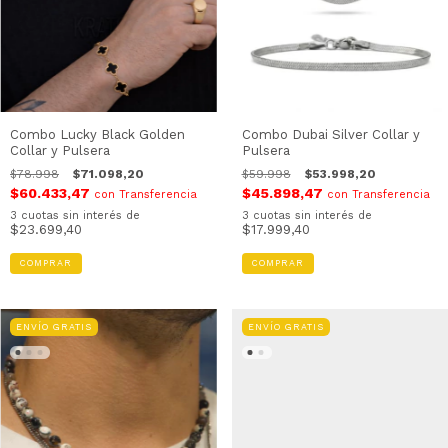
Combo Lucky Black Golden
Combo Dubai Silver Collar y
Collar y Pulsera
Pulsera
$78.998
$71.098,20
$59.998
$53.998,20
$60.433,47
$45.898,47
con
Transferencia
con
Transferencia
3
cuotas sin interés de
3
cuotas sin interés de
$23.699,40
$17.999,40
COMPRAR
COMPRAR
ENVÍO GRATIS
ENVÍO GRATIS