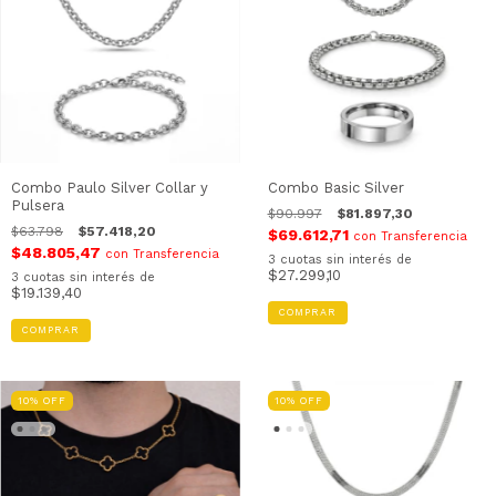
Combo Paulo Silver Collar y
Combo Basic Silver
Pulsera
$90.997
$81.897,30
$63.798
$57.418,20
$69.612,71
con
Transferencia
$48.805,47
con
Transferencia
3
cuotas sin interés de
$27.299,10
3
cuotas sin interés de
$19.139,40
COMPRAR
COMPRAR
10
%
OFF
10
%
OFF