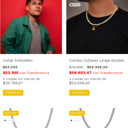
Collar Forbidden
Combo Collares Linaje Golden
$62.300
$76.998
$69.298,20
$52.955
$58.903,47
con
Transferencia
con
Transferencia
3
cuotas sin interés de
3
cuotas sin interés de
$20.766,67
$23.099,40
COMPRAR
10
%
OFF
10
%
OFF