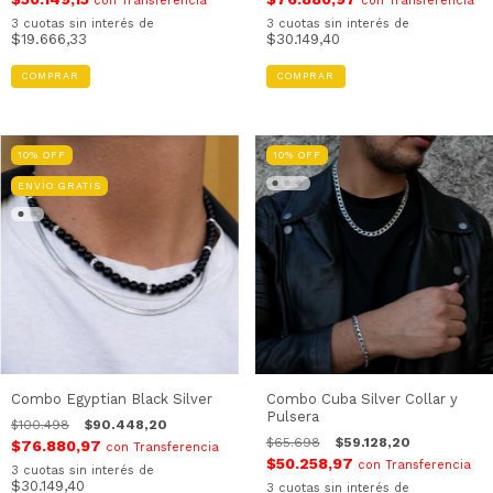
con
Transferencia
con
Transferencia
3
cuotas sin interés de
3
cuotas sin interés de
$19.666,33
$30.149,40
COMPRAR
10
%
OFF
10
%
OFF
ENVÍO GRATIS
Combo Egyptian Black Silver
Combo Cuba Silver Collar y
Pulsera
$100.498
$90.448,20
$65.698
$59.128,20
$76.880,97
con
Transferencia
$50.258,97
con
Transferencia
3
cuotas sin interés de
$30.149,40
3
cuotas sin interés de