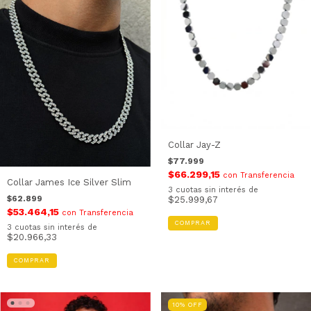
Collar Jay-Z
$77.999
$66.299,15
con
Transferencia
Collar James Ice Silver Slim
3
cuotas sin interés de
$62.899
$25.999,67
$53.464,15
con
Transferencia
COMPRAR
3
cuotas sin interés de
$20.966,33
COMPRAR
10
%
OFF