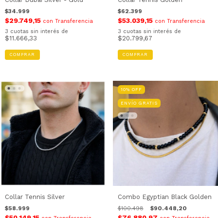
$34.999
$62.399
$29.749,15
$53.039,15
con
Transferencia
con
Transferencia
3
cuotas sin interés de
3
cuotas sin interés de
$11.666,33
$20.799,67
COMPRAR
10
%
OFF
ENVÍO GRATIS
Collar Tennis Silver
Combo Egyptian Black Golden
$58.999
$100.498
$90.448,20
$50.149,15
$76.880,97