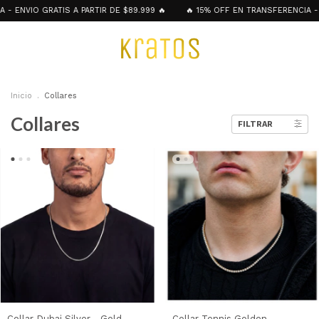
RATIS A PARTIR DE $89.999 🔥
🔥 15% OFF EN TRANSFERENCIA - 3 y 4 CUOT
Inicio
.
Collares
Collares
FILTRAR
Collar Dubai Silver - Gold
Collar Tennis Golden