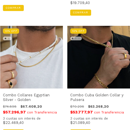
$19.709,40
COMPRAR
COMPRAR
10
%
OFF
10
%
OFF
Combo Collares Egyptian
Combo Cuba Golden Collar y
Silver - Golden
Pulsera
$74.898
$67.408,20
$70.298
$63.268,20
$57.296,97
$53.777,97
con
Transferencia
con
Transferencia
3
cuotas sin interés de
3
cuotas sin interés de
$22.469,40
$21.089,40