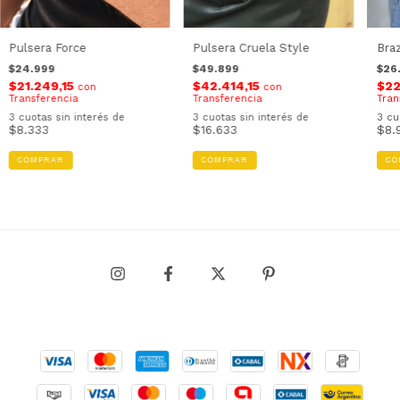
Pulsera Force
Pulsera Cruela Style
Braz
$24.999
$49.899
$26
$21.249,15
$42.414,15
$22
con
con
Transferencia
Transferencia
Tran
3
cuotas sin interés de
3
cuotas sin interés de
3
cu
$8.333
$16.633
$8.
COMPRAR
CO