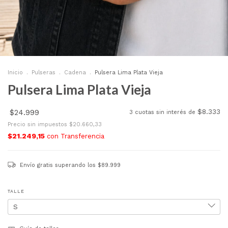
Inicio
.
Pulseras
.
Cadena
.
Pulsera Lima Plata Vieja
Pulsera Lima Plata Vieja
$24.999
$8.333
3
cuotas sin interés de
Precio sin impuestos
$20.660,33
$21.249,15
con
Transferencia
Envío gratis
superando los
$89.999
TALLE