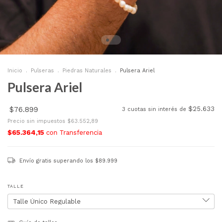
Inicio
.
Pulseras
.
Piedras Naturales
.
Pulsera Ariel
Pulsera Ariel
$76.899
$25.633
3
cuotas sin interés de
Precio sin impuestos
$63.552,89
$65.364,15
con
Transferencia
Envío gratis
superando los
$89.999
TALLE