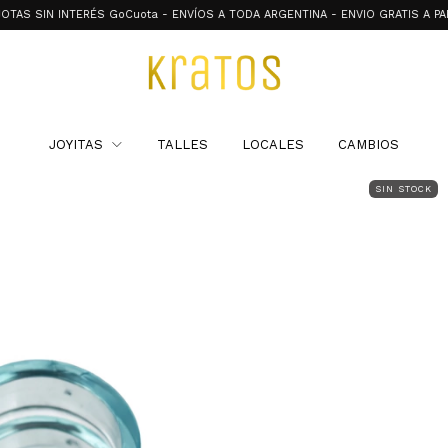
N INTERÉS GoCuota - ENVÍOS A TODA ARGENTINA - ENVIO GRATIS A PARTIR DE 
JOYITAS
TALLES
LOCALES
CAMBIOS
SIN STOCK