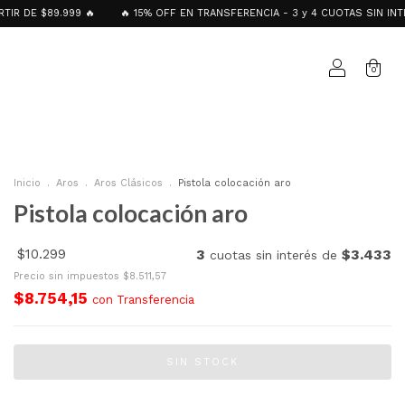
$89.999 🔥
🔥 15% OFF EN TRANSFERENCIA - 3 y 4 CUOTAS SIN INTERÉS Go
0
Inicio
.
Aros
.
Aros Clásicos
.
Pistola colocación aro
Pistola colocación aro
$10.299
3
$3.433
cuotas sin interés de
Precio sin impuestos
$8.511,57
$8.754,15
con
Transferencia