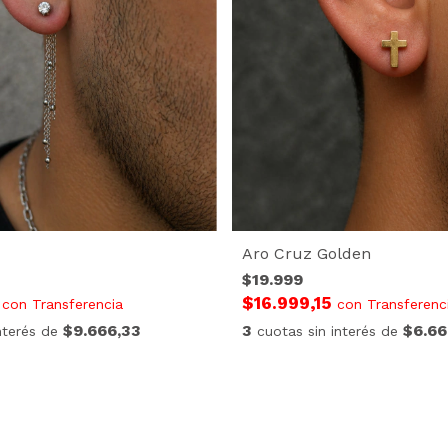
Aro Cruz Golden
$19.999
5
$16.999,15
con
Transferencia
con
Transferenc
$9.666,33
3
$6.66
interés de
cuotas sin interés de