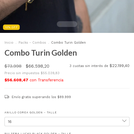
10
%
OFF
Inicio
.
Packs - Combos
.
Combo Turin Golden
Combo Turin Golden
$73.998
$66.598,20
$22.199,40
3
cuotas sin interés de
Precio sin impuestos
$55.039,83
$56.608,47
con
Transferencia
Envío gratis
superando los
$89.999
ANILLO COREA GOLDEN - TALLE
PULSERA LUCKY BLACK GOLDEN - TALLE