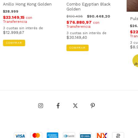
Anillo Hong Kong Golden
Combo Egyptian Black
Golden
$38.999
$100.498
$90.448,20
$33.149,15
con
Pul
Transferencia
$76.880,97
con
$26
Transferencia
3
cuotas sin interés de
$22
$12.999,67
3
cuotas sin interés de
Tran
$30.149,40
3
cu
COMPRAR
$8.
COMPRAR
¡A