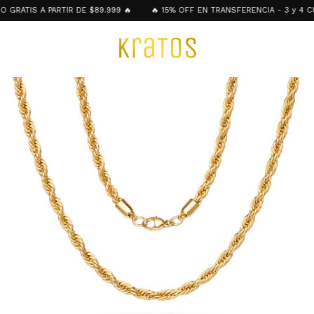
RATIS A PARTIR DE $89.999 🔥
🔥 15% OFF EN TRANSFERENCIA - 3 y 4 CUO