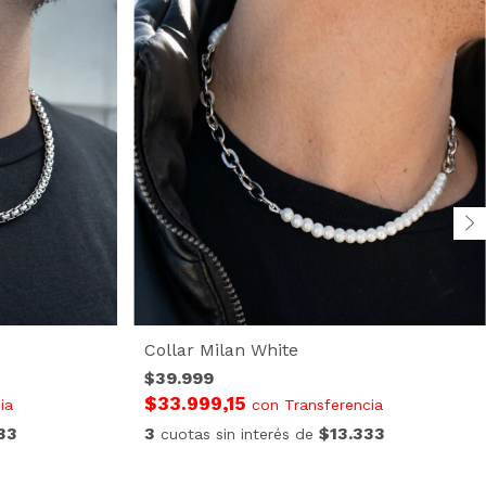
Collar Milan White
$39.999
$33.999,15
ia
con
Transferencia
33
3
$13.333
cuotas sin interés de