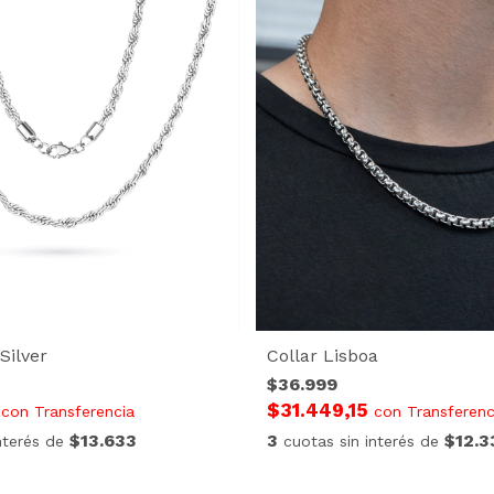
Silver
Collar Lisboa
$36.999
5
$31.449,15
con
Transferencia
con
Transferenc
$13.633
3
$12.3
interés de
cuotas sin interés de