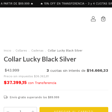
 DE $89.999 🔥
🔥 15% OFF EN TRANSFERENCIA - 3 y 4 CUOTAS SIN INTERÉ
0
Inicio
.
Collares
.
Cadenas
.
Collar Lucky Black Silver
Collar Lucky Black Silver
$43.999
3
$14.666,33
cuotas sin interés de
Precio sin impuestos
$36.362,81
$37.399,15
con
Transferencia
Envío gratis
superando los
$89.999