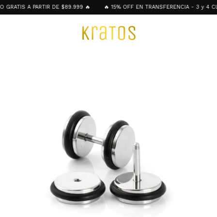
RATIS A PARTIR DE $89.999 🔥
🔥 15% OFF EN TRANSFERENCIA - 3 y 4 CUO