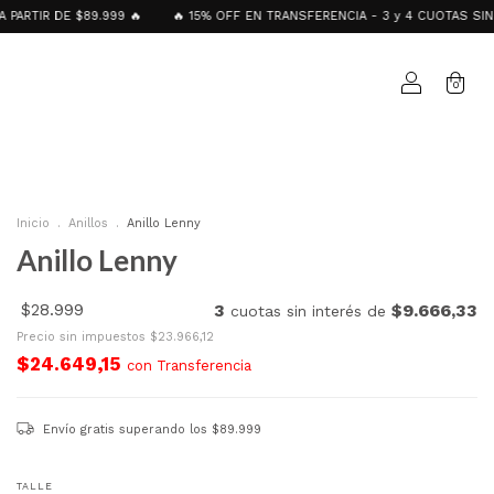
89.999 🔥
🔥 15% OFF EN TRANSFERENCIA - 3 y 4 CUOTAS SIN INTERÉS GoC
0
Inicio
.
Anillos
.
Anillo Lenny
Anillo Lenny
$28.999
3
$9.666,33
cuotas sin interés de
Precio sin impuestos
$23.966,12
$24.649,15
con
Transferencia
Envío gratis
superando los
$89.999
TALLE