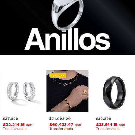
10
%
OFF
$37.899
$71.098,20
$39.899
$32.214,15
$60.433,47
$33.914,15
con
con
con
Transferencia
Transferencia
Transferencia