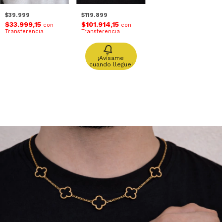
$39.999
$119.899
$33.999,15
$101.914,15
con
con
Transferencia
Transferencia
¡Avísame
cuando llegue!