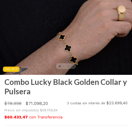
10
%
OFF
Combo Lucky Black Golden Collar y
Pulsera
$78.998
$71.098,20
$23.699,40
3
cuotas sin interés de
Precio sin impuestos
$58.758,84
$60.433,47
con
Transferencia