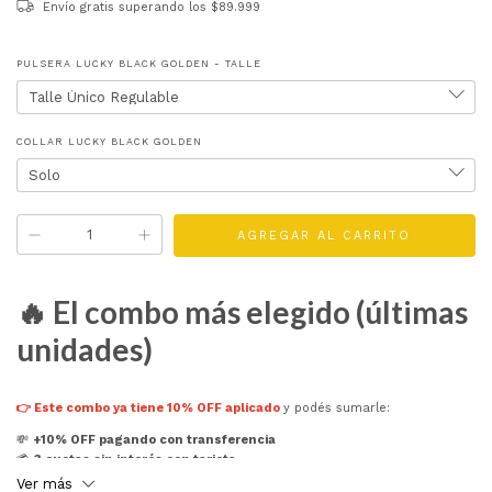
Envío gratis
superando los
$89.999
PULSERA LUCKY BLACK GOLDEN - TALLE
COLLAR LUCKY BLACK GOLDEN
🔥 El combo más elegido (últimas
unidades)
👉
Este combo ya tiene 10% OFF aplicado
y podés sumarle:
💸
+10% OFF pagando con transferencia
💳
3 cuotas sin interés con tarjeta
Ver más
👉
Aprovechá ahora antes de que se agote