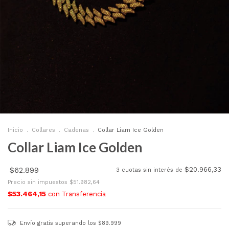
Inicio
.
Collares
.
Cadenas
.
Collar Liam Ice Golden
Collar Liam Ice Golden
$62.899
$20.966,33
3
cuotas sin interés de
Precio sin impuestos
$51.982,64
$53.464,15
con
Transferencia
Envío gratis
superando los
$89.999