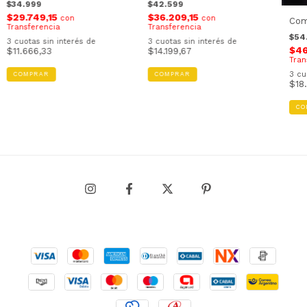
$34.999
$42.599
$29.749,15
$36.209,15
con
con
Com
Transferencia
Transferencia
$54
3
cuotas sin interés de
3
cuotas sin interés de
$46
$11.666,33
$14.199,67
Tran
3
cu
COMPRAR
COMPRAR
$18